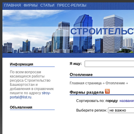
ГЛАВНАЯ
ФИРМЫ
СТАТЬИ
ПРЕСС-РЕЛИЗЫ
СТРОИТЕЛЬС
Я ищу:
Информация
По всем вопросам
Отопление
касающихся работы
ресурса Строительство
Главная страница
Отопление
Башкортостан и
добавления в справочник
Фирмы раздела
пишите по адресу
stroy-
portal@list.ru
.
Сортировать по:
городу
назван
Объявления
Выберите регион: