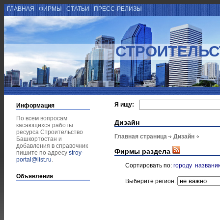
ГЛАВНАЯ
ФИРМЫ
СТАТЬИ
ПРЕСС-РЕЛИЗЫ
СТРОИТЕЛЬС
Я ищу:
Информация
По всем вопросам
Дизайн
касающихся работы
ресурса Строительство
Главная страница
Дизайн
Башкортостан и
добавления в справочник
Фирмы раздела
пишите по адресу
stroy-
portal@list.ru
.
Сортировать по:
городу
названи
Объявления
Выберите регион: