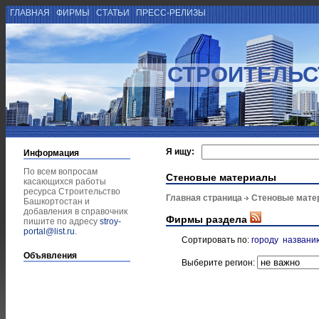
ГЛАВНАЯ
ФИРМЫ
СТАТЬИ
ПРЕСС-РЕЛИЗЫ
СТРОИТЕЛЬС
Я ищу:
Информация
По всем вопросам
Стеновые материалы
касающихся работы
ресурса Строительство
Главная страница
Стеновые мате
Башкортостан и
добавления в справочник
Фирмы раздела
пишите по адресу
stroy-
portal@list.ru
.
Сортировать по:
городу
названи
Объявления
Выберите регион: